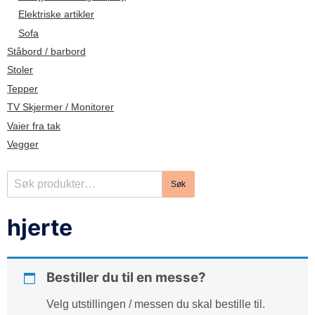
d
Elektriske artikler
e
Sofa
Ståbord / barbord
Stoler
Tepper
TV Skjermer / Monitorer
Vaier fra tak
Vegger
S
Søk
ø
k
hjerte
e
t
t
Bestiller du til en messe?
e
r
Velg utstillingen / messen du skal bestille til.
: