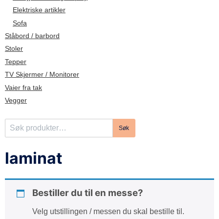
d
Elektriske artikler
e
Sofa
Ståbord / barbord
Stoler
Tepper
TV Skjermer / Monitorer
Vaier fra tak
Vegger
S
Søk
ø
k
laminat
e
t
t
Bestiller du til en messe?
e
r
Velg utstillingen / messen du skal bestille til.
: