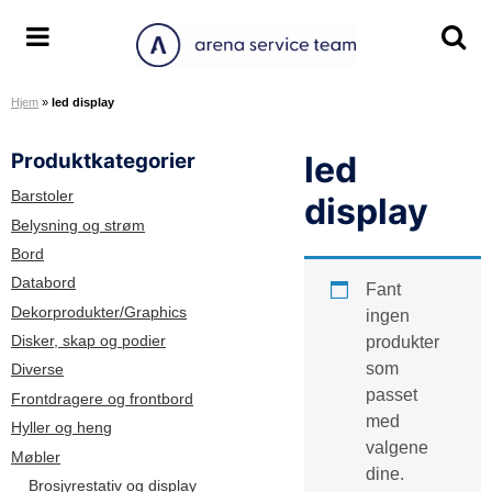
H
o
A
S
S
p
r
k
k
p
Hjem
»
led display
e
j
j
t
n
u
u
i
Produktkategorier
led
a
l
l
l
S
/
/
i
Barstoler
display
e
v
v
n
Belysning og strøm
r
i
i
n
Bord
v
s
s
h
Databord
Fant
i
m
s
o
Dekorprodukter/Graphics
ingen
c
e
ø
l
Disker, skap og podier
produkter
e
n
k
d
som
Diverse
T
y
e
passet
e
o
Frontdragere og frontbord
med
a
m
Hyller og heng
valgene
m
r
Møbler
dine.
å
Brosjyrestativ og display