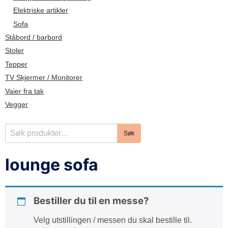
d
Elektriske artikler
e
Sofa
Ståbord / barbord
Stoler
Tepper
TV Skjermer / Monitorer
Vaier fra tak
Vegger
S
Søk
ø
k
lounge sofa
e
t
t
Bestiller du til en messe?
e
r
Velg utstillingen / messen du skal bestille til.
: