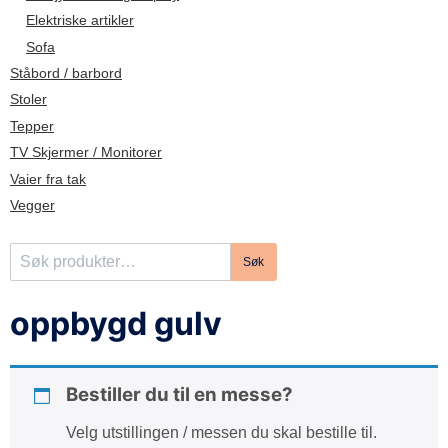
d
Elektriske artikler
e
Sofa
Ståbord / barbord
Stoler
Tepper
TV Skjermer / Monitorer
Vaier fra tak
Vegger
S
Søk
ø
k
oppbygd gulv
e
t
t
Bestiller du til en messe?
e
r
Velg utstillingen / messen du skal bestille til.
: