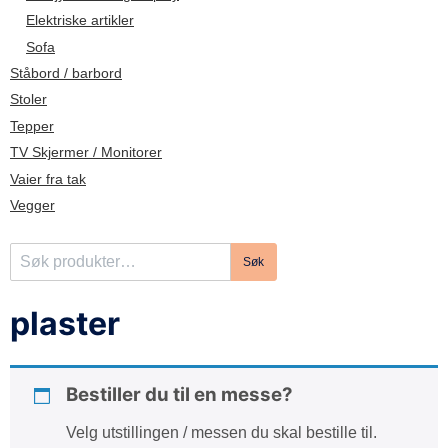
d
Elektriske artikler
e
Sofa
Ståbord / barbord
Stoler
Tepper
TV Skjermer / Monitorer
Vaier fra tak
Vegger
S
Søk
ø
k
plaster
e
t
t
Bestiller du til en messe?
e
r
Velg utstillingen / messen du skal bestille til.
: