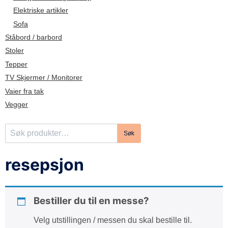
d
Elektriske artikler
e
Sofa
Ståbord / barbord
Stoler
Tepper
TV Skjermer / Monitorer
Vaier fra tak
Vegger
S
Søk
ø
k
resepsjon
e
t
t
Bestiller du til en messe?
e
r
Velg utstillingen / messen du skal bestille til.
: