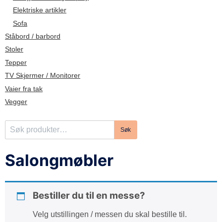
d
Elektriske artikler
e
Sofa
Ståbord / barbord
Stoler
Tepper
TV Skjermer / Monitorer
Vaier fra tak
Vegger
S
Søk
ø
k
Salongmøbler
e
t
t
Bestiller du til en messe?
e
r
Velg utstillingen / messen du skal bestille til.
: