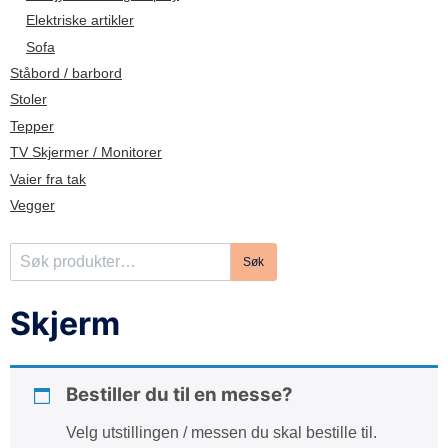
d
Elektriske artikler
e
Sofa
Ståbord / barbord
Stoler
Tepper
TV Skjermer / Monitorer
Vaier fra tak
Vegger
S
Søk
ø
k
Skjerm
e
t
t
Bestiller du til en messe?
e
r
Velg utstillingen / messen du skal bestille til.
: