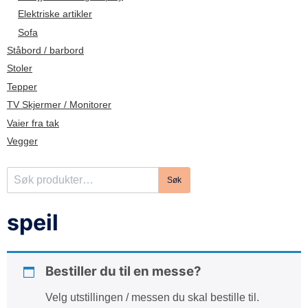
d
Elektriske artikler
e
Sofa
Ståbord / barbord
Stoler
Tepper
TV Skjermer / Monitorer
Vaier fra tak
Vegger
S
Søk
ø
k
speil
e
t
t
Bestiller du til en messe?
e
r
Velg utstillingen / messen du skal bestille til.
: