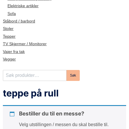
d
Elektriske artikler
e
Sofa
Ståbord / barbord
Stoler
Tepper
TV Skjermer / Monitorer
Vaier fra tak
Vegger
S
Søk
ø
k
teppe på rull
e
t
t
Bestiller du til en messe?
e
r
Velg utstillingen / messen du skal bestille til.
: