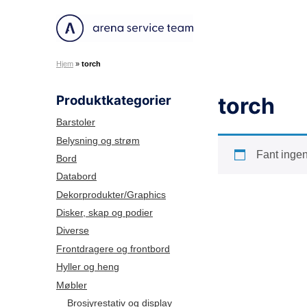
H
o
A
p
r
p
Hjem
»
torch
e
t
n
i
Produktkategorier
torch
a
l
S
i
Barstoler
e
n
Belysning og strøm
r
Fant inge
n
Bord
v
h
Databord
i
o
Dekorprodukter/Graphics
c
l
Disker, skap og podier
e
d
Diverse
T
e
Frontdragere og frontbord
a
Hyller og heng
m
Møbler
Brosjyrestativ og display