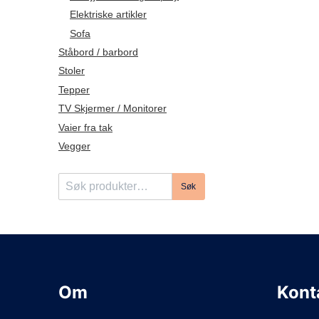
Elektriske artikler
Sofa
Ståbord / barbord
Stoler
Tepper
TV Skjermer / Monitorer
Vaier fra tak
Vegger
S
Søk
ø
k
e
t
t
e
Om
Kont
r
: