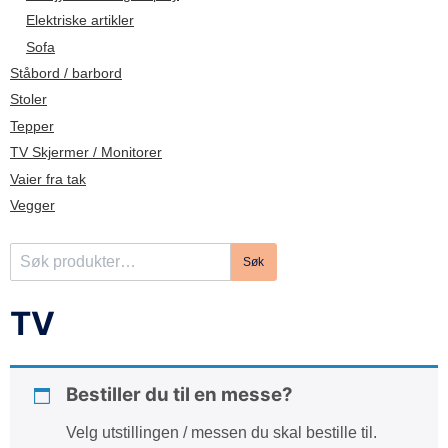
d
Elektriske artikler
e
Sofa
Ståbord / barbord
Stoler
Tepper
TV Skjermer / Monitorer
Vaier fra tak
Vegger
S
Søk
ø
k
TV
e
t
t
Bestiller du til en messe?
e
r
Velg utstillingen / messen du skal bestille til.
: