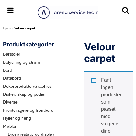
H
o
A
S
S
p
r
k
k
p
Hjem
»
Velour carpet
e
j
j
t
n
u
u
i
Produktkategorier
Velour
a
l
l
l
S
/
/
i
Barstoler
carpet
e
v
v
n
Belysning og strøm
r
i
i
n
Bord
v
s
s
h
Databord
Fant
i
m
s
o
Dekorprodukter/Graphics
ingen
c
e
ø
l
Disker, skap og podier
produkter
e
n
k
d
som
Diverse
T
y
e
passet
e
o
Frontdragere og frontbord
med
a
m
Hyller og heng
valgene
m
r
Møbler
dine.
å
Brosjyrestativ og display