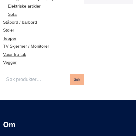
d
Elektriske artikler
e
Sofa
Ståbord / barbord
Stoler
Tepper
TV Skjermer / Monitorer
Vaier fra tak
Vegger
S
Søk
ø
k
e
t
t
e
Om
r
: