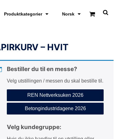
Produktkategorier
Norsk
S
k
j
u
l
/
PIRKURV – HVIT
v
i
s
s
Bestiller du til en messe?
ø
k
e
Velg utstillingen / messen du skal bestille til.
o
m
REN Nettverksuken 2026
r
å
d
Betongindustridagene 2026
e
Velg kundegruppe:
Hvis du ikke handler til en utstilling eller