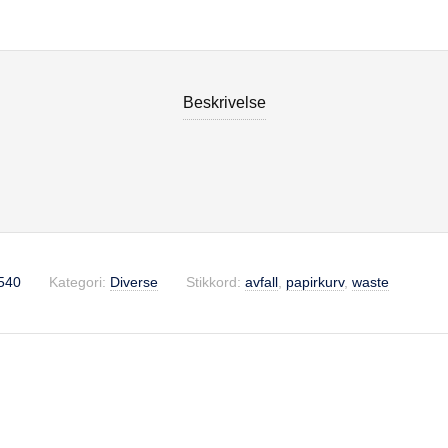
Beskrivelse
se
540
Kategori:
Diverse
Stikkord:
avfall
,
papirkurv
,
waste