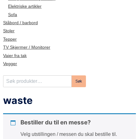
d
Elektriske artikler
e
Sofa
Ståbord / barbord
Stoler
Tepper
TV Skjermer / Monitorer
Vaier fra tak
Vegger
S
Søk
ø
k
waste
e
t
t
Bestiller du til en messe?
e
r
Velg utstillingen / messen du skal bestille til.
: