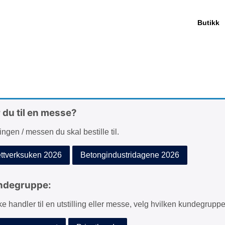
Butikk
r du til en messe?
lingen / messen du skal bestille til.
tverksuken 2026
Betongindustridagene 2026
ndegruppe:
ke handler til en utstilling eller messe, velg hvilken kundegruppe 