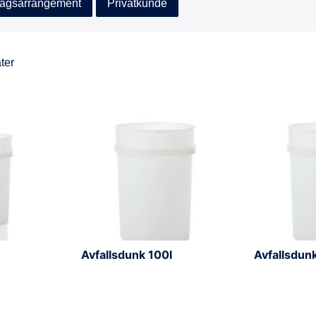
agsarrangement
Privatkunde
ater
Avfallsdunk 100l
Avfallsdunk