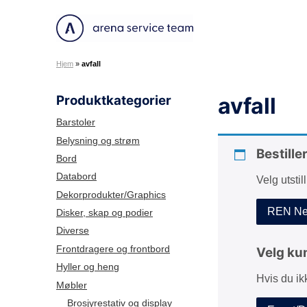
H
o
A
p
r
p
Hjem
»
avfall
e
t
n
i
Produktkategorier
avfall
a
l
S
i
Barstoler
e
n
Belysning og strøm
r
Bestille
n
Bord
v
h
Databord
Velg utstil
i
o
Dekorprodukter/Graphics
c
l
REN Net
Disker, skap og podier
e
d
Diverse
T
e
Frontdragere og frontbord
Velg ku
a
Hyller og heng
Hvis du ik
m
Møbler
Brosjyrestativ og display