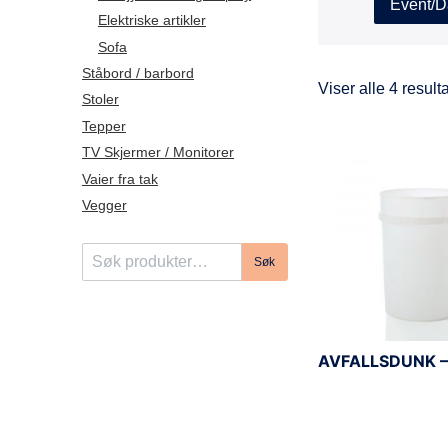
Event/D
Elektriske artikler
Sofa
Ståbord / barbord
Viser alle 4 result
Stoler
Tepper
TV Skjermer / Monitorer
Vaier fra tak
Vegger
S
Søk
ø
k
e
t
AVFALLSDUNK –
t
e
r
: