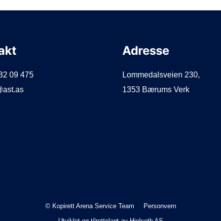
akt
Adresse
932 09 475
Lommedalsveien 230,
@ast.as
1353 Bærums Verk
© Kopirett Arena Service Team
Personvern
Utviklet og tilrettelagt av
Hjelseth AS