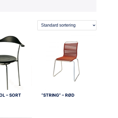
OL – SORT
“STRING” – RØD