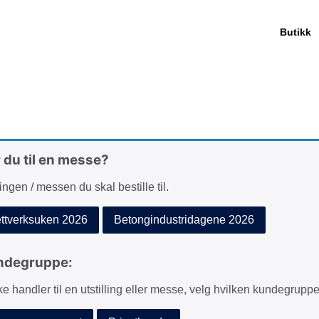
Butikk
r du til en messe?
lingen / messen du skal bestille til.
tverksuken 2026
Betongindustridagene 2026
ndegruppe:
ke handler til en utstilling eller messe, velg hvilken kundegruppe 