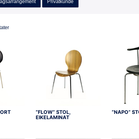
agsarrangement
Privatkunde
tater
SORT
“FLOW” STOL,
“NAPO” ST
EIKELAMINAT