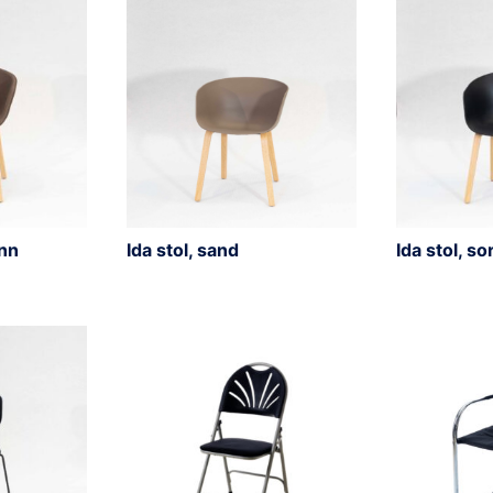
inn
Ida stol, sand
Ida stol, so