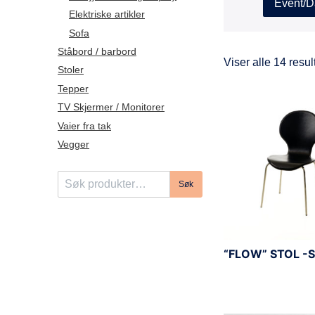
Event/D
Elektriske artikler
Sofa
Ståbord / barbord
Viser alle 14 resul
Stoler
Tepper
TV Skjermer / Monitorer
Vaier fra tak
Vegger
S
Søk
ø
k
e
t
“FLOW” STOL -
t
e
r
: