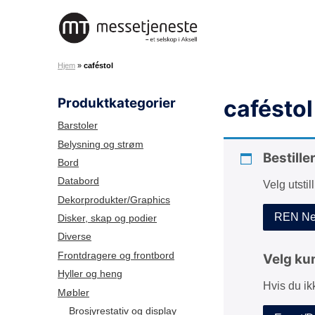
H
o
M
p
e
p
Hjem
»
caféstol
s
t
s
i
Produktkategorier
caféstol
e
l
t
i
Barstoler
j
n
Belysning og strøm
e
Bestille
n
Bord
n
h
Databord
Velg utstil
e
o
Dekorprodukter/Graphics
s
l
REN Net
Disker, skap og podier
t
d
Diverse
e
A
Frontdragere og frontbord
Velg ku
S
Hyller og heng
Hvis du ik
Møbler
Brosjyrestativ og display