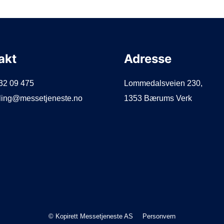
akt
Adresse
932 09 475
Lommedalsveien 230,
illing@messetjeneste.no
1353 Bærums Verk
© Kopirett Messetjeneste AS
Personvern