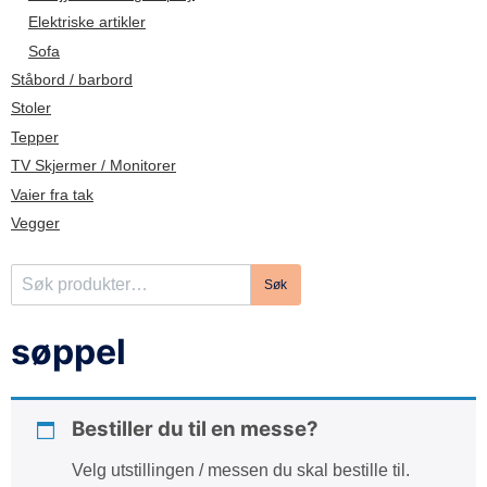
d
Elektriske artikler
e
Sofa
Ståbord / barbord
Stoler
Tepper
TV Skjermer / Monitorer
Vaier fra tak
Vegger
S
Søk
ø
k
søppel
e
t
t
Bestiller du til en messe?
e
r
Velg utstillingen / messen du skal bestille til.
: