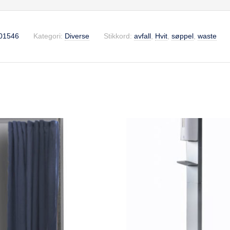
01546
Kategori:
Diverse
Stikkord:
avfall
,
Hvit
,
søppel
,
waste