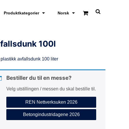
Produktkategorier
Norsk
S
k
j
u
l
/
fallsdunk 100l
v
i
s
 plastikk avfallsdunk 100 liter
s
ø
k
e
Bestiller du til en messe?
o
m
Velg utstillingen / messen du skal bestille til.
r
å
d
REN Nettverksuken 2026
e
Betongindustridagene 2026